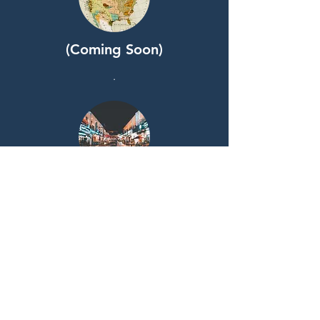
(Coming Soon)
.
(Coming Soon)
.
Read More